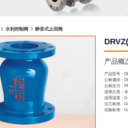
水利控制阀
静音式止回阀
DRV
产品概
产品型号：DRV
公称通径：DN
公称压力：PN1
适用介质：
适用温度：0~
法兰标准：GB/T
试验标准：GB/