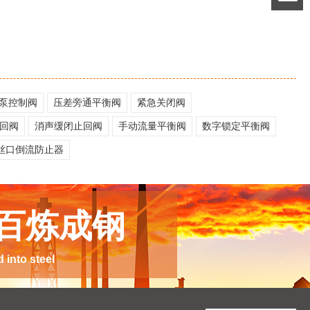
泵控制阀
压差旁通平衡阀
紧急关闭阀
回阀
消声缓闭止回阀
手动流量平衡阀
数字锁定平衡阀
丝口倒流防止器
 百炼成钢
into steel