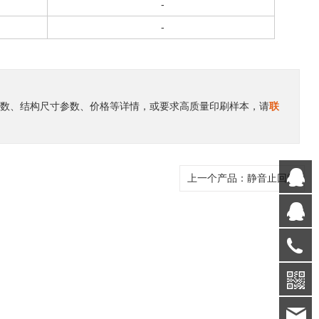
-
-
参数、结构尺寸参数、价格等详情，或要求高质量印刷样本，请
联
Q
上一个产品：
静音止回阀
Q
0
b