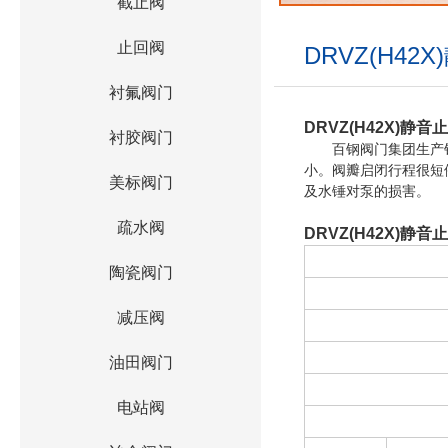
截止阀
止回阀
DRVZ(H4
衬氟阀门
DRVZ(H42X)静
衬胶阀门
百钢阀门集团生产
小。阀瓣启闭行程很短
美标阀门
及水锤对泵的损害。
疏水阀
DRVZ(H42X)静
陶瓷阀门
减压阀
油田阀门
电站阀