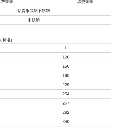
灰铸铁
球墨铸铁
铝青铜或铭不锈钢
不锈钢
88标准)
L
120
150
180
229
254
267
292
340