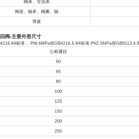
阀体、导流体
阀座、轴承、阀瓣、轴
弹簧
音止回阀-主要外形尺寸
16.84标准， PNl.6MPa按GB4216.5-84标准,PN2.5MPa按GB9113.4 
公称通径
50
65
80
100
125
150
200
250