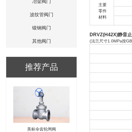
冶金阀门
主要
零件
波纹管阀门
材料
锻钢阀门
DRVZ(H42X)静
其他阀门
(法兰尺寸1.0MPa按GB42
推荐产品
美标伞齿轮闸阀