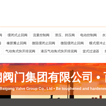
阀
缓闭式止回阀
流量控制阀
泄压、持压阀
电动控制阀
水
阀
橡胶瓣止回阀
微阻缓闭止回阀
微阻缓闭止回阀
蝶式缓冲止
阀
气动角式快开排泥阀
液压气动角式快开排泥阀
篮式过滤器
阀门集团有限公司 •
Baigang Valve Group Co., Ltd • Be toughened and hardened 