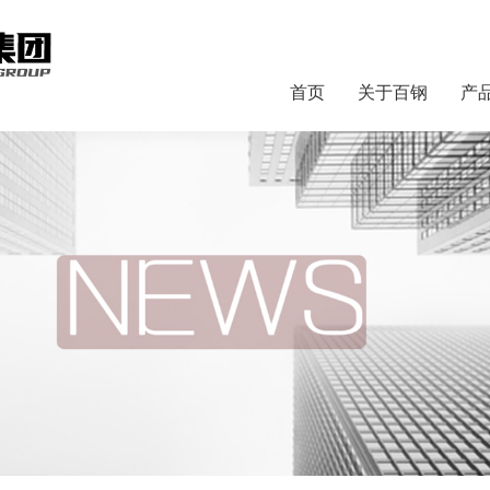
首页
关于百钢
产