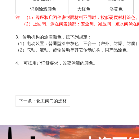
识别涂漆颜色
大红色
淡黄色
注：（1）阀座和启闭件密封面材料不同时，按低硬度材料涂色
（2）止回阀、涂在阀盖顶部：安全阀、减压阀、疏水阀涂在
3、传动机构的涂漆颜色，按下列规定：
（1）电动装置：普通型涂中灰色，三合一（户外、防爆、防腐
（2）气动、液动、齿轮传动等其它传动机构，同产品涂色。
4、 可按用户订货要求，改变涂漆的颜色。
下一条：
化工阀门的选材