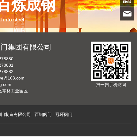
 百炼成钢
b
into steel
阀门集团有限公司
78880
78881
78882
lve@163.com
g.com
扫一扫手机访问
区亭林工业园区
阀门制造有限公司
百钢阀门
冠环阀门